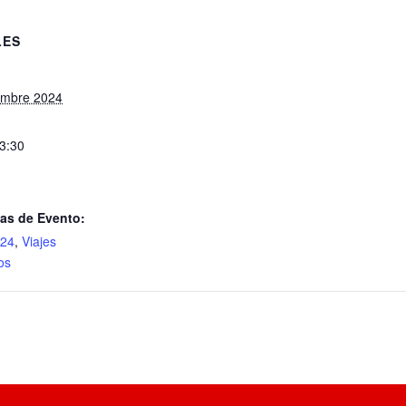
LES
embre 2024
23:30
as de Evento:
024
,
Viajes
os