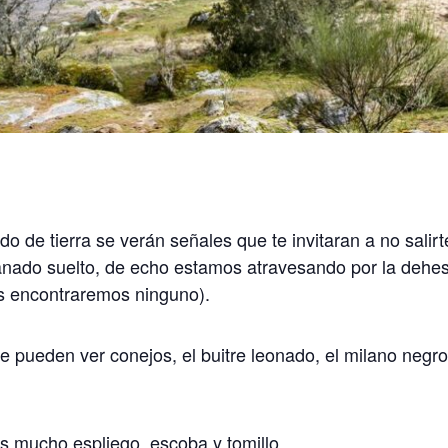
ido de tierra se verán señales que te invitaran a no salir
nado suelto, de echo estamos atravesando por la dehes
s encontraremos ninguno).
e pueden ver conejos, el buitre leonado, el milano negro,
s mucho espliego, escoba y tomillo.