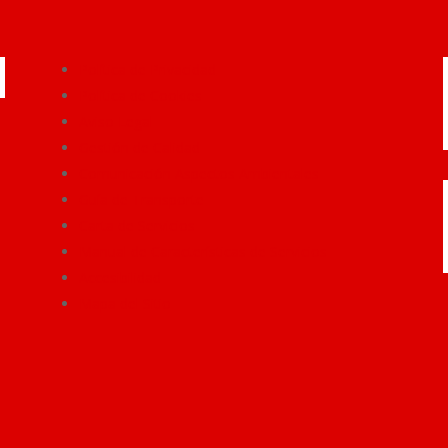
Política de Privacidad
Política de Cookies
Aviso Legal
Gestión de Calidad
Comunicación Aspectos Ambientales
Guía de Transporte
Carta de Servicios
Manual de Características de Servicios
Accesibilidad
Mapa del Sitio